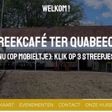
WELKOM !
reekcafé ter quabee
U (op mobieltje): KLIK OP 3 STREEPJ
KAART
EVENEMENTEN
CONTACT
ONZE HUIS