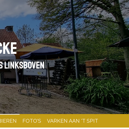
cke
ES LINKSBOVEN
BIEREN
FOTO'S
VARKEN AAN 'T SPIT