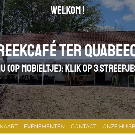
WELKOM !
reekcafé ter quabee
U (op mobieltje): KLIK OP 3 STREEPJ
 KAART
EVENEMENTEN
CONTACT
ONZE HUISB