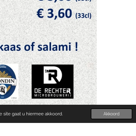
e site gaat u hiermee akkoord.
Akkoord
Powered by
JouwWeb