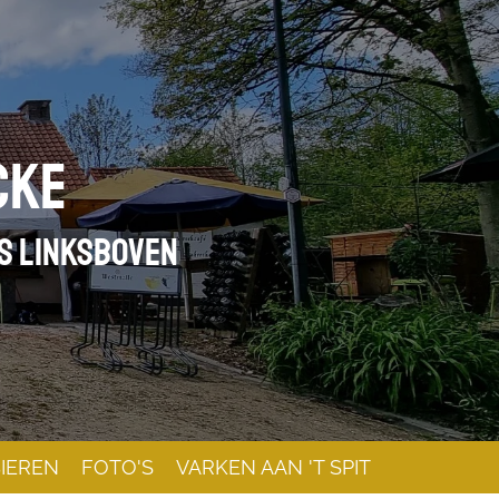
cke
ES LINKSBOVEN
IEREN
FOTO'S
VARKEN AAN 'T SPIT